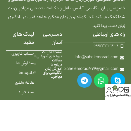
آکادمی خصوصی آموزش زبان ساحله مرادی با ارائه دوره‌های تخصصی و
خصوصی زبان انگلیسی، آیلتس، تافل و مکالمه تخصصی مهاجرین، به
شما کمک می‌کند تا در کوتاه‌ترین زمان ممکن به اهدافتان در یادگیری
زبان دست پیدا کنید.
راه های ارتباطی
دسترسی
لینک های
آسان
مفید
۰۹۹۲۳۳۳۱۹۳۶
صفحه نخست
حساب کاربری
دوره های آموزشی
info@sahelemoradi.com
مقالات
سفارش ها
درباره ما
Sahelemoradi999@gmail.com
آموزش زبان
انگلیسی برای
دانلود ها
مهاجرت
علاقه مندی
0
سبد خرید
روشگاه
علاقه مندی ها
محصول
حساب کاربری من
حریم خصوصی
کاربران
تمام حقوق برای آموزش زبان ساحله مرادی محفوظ است |
طراحی شده توسط شرکت
AminH