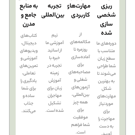
ریزی
مهارت‌های
تجربه
به منابع
شخصی‌
کاربردی
بین‌المللی
جامع و
سازی‌
مدرن
شده
از
تیم
کتاب‌های
مکالمه‌های
آموزشی ما
دیجیتال،
دوره‌های ما
روزمره تا
از اساتید
ویدیوهای
متناسب با
آماده‌سازی
خبره با
آموزشی و
سطح زبان
برای
تجربه در
تمرین‌های
شما طراحی
مصاحبه‌های
زمینه
تعاملی،
می‌شوند تا
شغلی و
آموزش
یادگیری را
به بهترین
آزمون‌های
زبان برای
برای شما
شکل
بین‌المللی،
مهاجران
ساده و
مهارت‌های
همه چیز
تشکیل
جذاب
موردنیاز
برای
شده است.
می‌کنند.
برای
موفقیت
مهاجرت را
شما فراهم
به دست
است.
آورید.