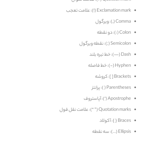
Question mark (?): علامت سوال
Exclamation mark (!): علامت تعجب
Comma (,): ویرگول
Colon (:): دو نقطه
Semicolon (;): نقطه ویرگول
Dash (—): خط تیره بلند
Hyphen (-): خط فاصله
Brackets [ ]: کروشه
Parentheses ( ): پرانتز
Apostrophe (‘): آپاستروف
Quotation marks (” “): علامت نقل‌ قول
Braces { }: آکولاد
Ellipsis (…): سه‌ نقطه