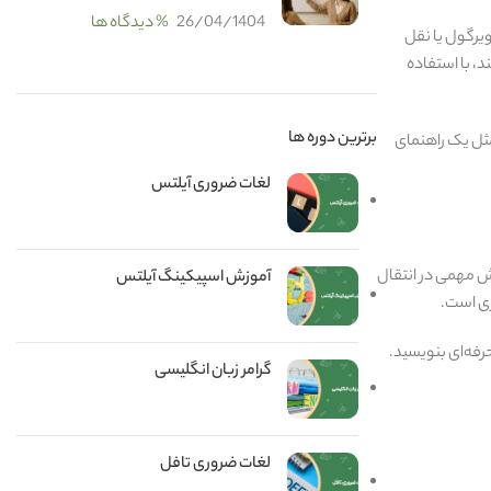
26/04/1404
% دیدگاه ها
رگول یا نقل‌
، با استفاده
برترین دوره ها
مثل یک راهنمای
لغات ضروری آیلتس
قش مهمی در انتقال
آموزش اسپیکینگ آیلتس
ری است.
گرامر زبان انگلیسی
لغات ضروری تافل