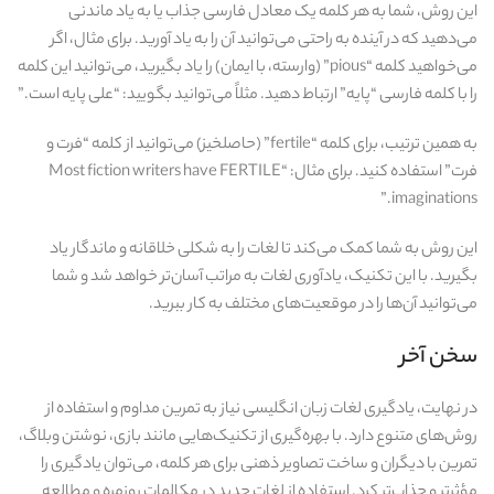
این روش، شما به هر کلمه یک معادل فارسی جذاب یا به یاد ماندنی
می‌دهید که در آینده به راحتی می‌توانید آن را به یاد آورید. برای مثال، اگر
می‌خواهید کلمه “pious” (وارسته، با ایمان) را یاد بگیرید، می‌توانید این کلمه
را با کلمه فارسی “پایه” ارتباط دهید. مثلاً می‌توانید بگویید: “علی پایه است.”
به همین ترتیب، برای کلمه “fertile” (حاصلخیز) می‌توانید از کلمه “فرت و
فرت” استفاده کنید. برای مثال: “Most fiction writers have FERTILE
imaginations.”
این روش به شما کمک می‌کند تا لغات را به شکلی خلاقانه و ماندگار یاد
بگیرید. با این تکنیک، یادآوری لغات به مراتب آسان‌تر خواهد شد و شما
می‌توانید آن‌ها را در موقعیت‌های مختلف به کار ببرید.
سخن آخر
در نهایت، یادگیری لغات زبان انگلیسی نیاز به تمرین مداوم و استفاده از
روش‌های متنوع دارد. با بهره‌گیری از تکنیک‌هایی مانند بازی، نوشتن وبلاگ،
تمرین با دیگران و ساخت تصاویر ذهنی برای هر کلمه، می‌توان یادگیری را
مؤثرتر و جذاب‌تر کرد. استفاده از لغات جدید در مکالمات روزمره و مطالعه