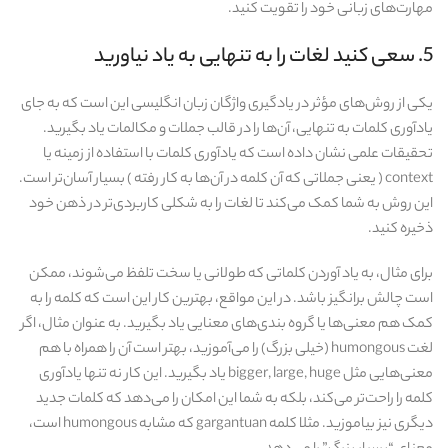
مهارت‌های زبانی خود را تقویت کنید.
5. سعی کنید لغات را به تنهایی به یاد نیاورید
یکی از روش‌های مؤثر در یادگیری واژگان زبان انگلیسی این است که به جای
یادآوری کلمات به تنهایی، آن‌ها را در قالب جملات و مکالمات یاد بگیرید.
تحقیقات علمی نشان داده است که یادآوری کلمات با استفاده از زمینه یا
context ( یعنی جملاتی که آن کلمه در آن‌ها به کار رفته ) بسیار آسان‌تر است.
این روش به شما کمک می‌کند تا لغات را به شکلی کاربردی‌تر در ذهن خود
ذخیره کنید.
برای مثال، به یاد آوردن کلماتی که طولانی یا سخت تلفظ می‌شوند، ممکن
است چالش‌ برانگیز باشد. در این مواقع، بهترین کار این است که کلمه را به
کمک هم‌ معنی‌ها یا گروه‌ بندی‌های معنایی یاد بگیرید. به عنوان مثال، اگر
لغت humongous (خیلی بزرگ) را می‌آموزید، بهتر است آن را همراه با هم‌
معنی‌هایی مثل bigger, large, huge یاد بگیرید. این کار نه تنها یادآوری
کلمه را راحت‌تر می‌کند، بلکه به شما این امکان را می‌دهد که کلمات جدید
دیگری نیز بیاموزید. مثلا کلمه gargantuan که مشابه humongous است،