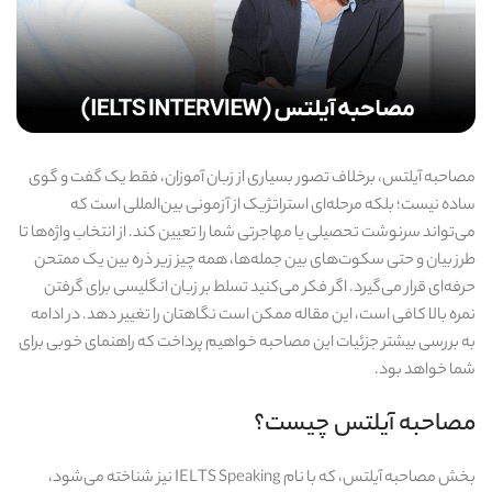
مصاحبه آیلتس، برخلاف تصور بسیاری از زبان‌ آموزان، فقط یک گفت‌ و گوی
ساده نیست؛ بلکه مرحله‌ای استراتژیک از آزمونی بین‌المللی‌ است که
می‌تواند سرنوشت تحصیلی یا مهاجرتی شما را تعیین کند. از انتخاب واژه‌ها تا
طرز بیان و حتی سکوت‌های بین جمله‌ها، همه‌ چیز زیر ذره‌ بین یک ممتحن
حرفه‌ای قرار می‌گیرد. اگر فکر می‌کنید تسلط بر زبان انگلیسی برای گرفتن
نمره بالا کافی‌ است، این مقاله ممکن است نگاهتان را تغییر دهد. در ادامه
به بررسی بیشتر جزئیات این مصاحبه خواهیم پرداخت که راهنمای خوبی برای
شما خواهد بود.
مصاحبه آیلتس چیست؟
بخش مصاحبه آیلتس، که با نام IELTS Speaking نیز شناخته می‌شود،