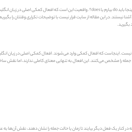
شاید برایتان پیش آمده باشد که در میانه‌ی یک جمله‌ انگلیسی، با شک بپرسید: اینجا باید do بیارم یا does؟. واقعیت این است که افعا
ن آشنا نیستند. در این مقاله از سایت قرار نیست با توضیحات تکراری وقتتان را بگیریم؛
 بگیرید.
 نیست. اینجاست که افعال کمکی وارد می‌شوند. افعال کمکی اصلی در زبان انگل
لت جمله را مشخص می‌کنند. این افعال به‌ تنهایی معنای کاملی ندارند، اما نقش سا
در کنار یک فعل دیگر بیایند تا زمان یا حالت جمله را نشان دهند، نقش آن‌ها به