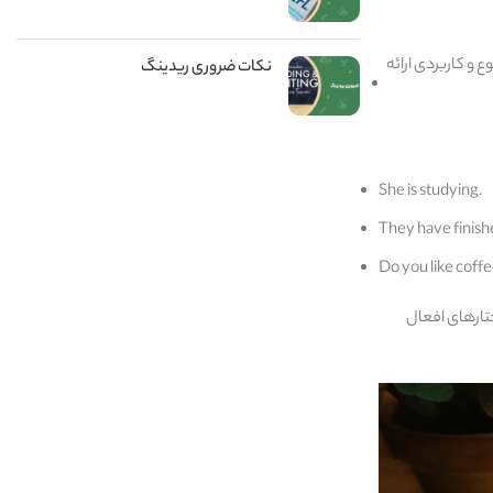
ع و کاربردی ارائه
نکات ضروری ریدینگ
She is studying.
They have finish
Do you like coff
تارهای افعال