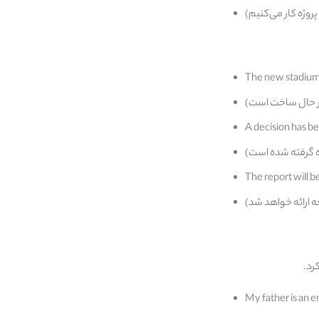
The new stadium i
A decision has b
The report will b
My father is an e