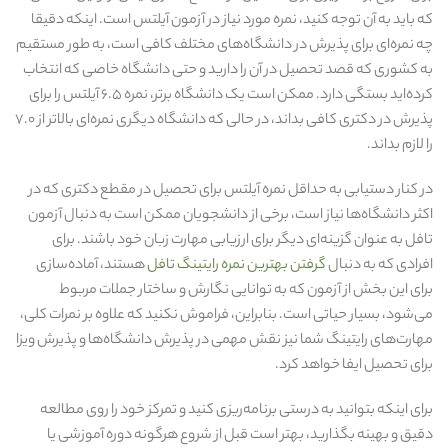
که باید به آن توجه کنید، نمره مورد نیاز در آزمون آیلتس است. اینکه دقیقا
چه نمره‌ای برای پذیرش در دانشگاه‌های مختلف کافی است، به‌ طور مستقیم
به کشوری که قصد تحصیل در آن را دارید و حتی دانشگاه خاصی که انتخاب
کرده‌اید بستگی دارد. ممکن است یک دانشگاه برتر، نمره ۶.۵ آیلتس را برای
پذیرش در دکتری کافی بداند، در حالی که دانشگاه دیگری نمره‌ای بالاتر از ۷.۰
را لازم بداند.
در کنار دستیابی به حداقل نمره آیلتس برای تحصیل در مقطع دکتری که در
اکثر دانشگاه‌ها نیاز است، برخی از دانشجویان ممکن است به دنبال آزمون
تافل به‌ عنوان گزینه‌ای دیگر برای ارزیابی مهارت زبان خود باشند. برای
افرادی که به دنبال
گرفتن بهترین نمره رایتینگ تافل
هستند، آماده‌سازی
برای این بخش از آزمون که به توانایی نگارش و ساختار جملات مربوط
می‌شود، بسیار حیاتی است. بنابراین، فراموش نکنید که علاوه بر نمرات کلی،
مهارت‌های رایتینگ شما نیز نقش مهمی در پذیرش دانشگاه‌ها و پذیرش ویزا
برای تحصیل ایفا خواهد کرد.
برای اینکه بتوانید به‌ درستی برنامه‌ریزی کنید و تمرکز خود را روی مطالعه
دقیق و بهینه بگذارید، بهتر است قبل از شروع هرگونه دوره آموزشی یا