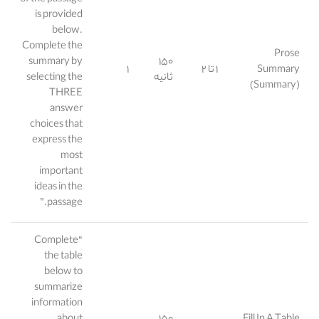
of the passage
is provided
below.
Complete the
Prose
summary by
۱۵۰
Summary
۱ تا ۲
۱
ثانیه
selecting the
(Summary)
THREE
answer
choices that
express the
most
important
ideas in the
passage.”
“Complete
the table
below to
summarize
information