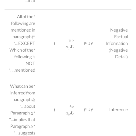
that…”
“All of the
following are
mentioned in
Negative
paragraph ۳
Factual
۱۲۰
Information
۲ تا ۴
۱
EXCEPT…”
ثانیه
“Which of the
(Negative
following is
Detail)
NOT
mentioned….”
“What can be
inferred from
paragraph ۵
about…”
۹۰
Inference
۲ تا ۴
۱
ثانیه
“Paragraph ۵
implies that…”
“Paragraph ۵
suggests…”