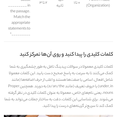
about
۱۵۰
Fill In A Table
۰ تا ۱
۲ تا ۳
(Organization)
ثانیه
_________ in
the passage.
Match the
appropriate
statements to
_________”
کلمات کلیدی را پیدا کنید و روی آن‌ها تمرکز کنید
کلمات کلیدی معمولا در سوالات ریدینگ تافل به‌ طور چشمگیری به شما
کمک می‌کنند تا به سرعت به پاسخ صحیح دست یابید. این کلمات معمولا
شامل افعال، اسامی یا صفت‌ها هستند و اغلب از حرف اضافه‌ها (مانند
under, in) یا حروف تعریف (مانند a/an/the) به‌ دورند. همچنین Proper
nouns، یعنی نام‌های خاص، معمولا به‌ عنوان کلمات کلیدی در نظر گرفته
می‌شوند. برای شناسایی این کلمات، دقت به ساختار جملات می‌تواند به شما
کمک کند تا سریع‌تر گزینه‌های درست را پیدا کنید.