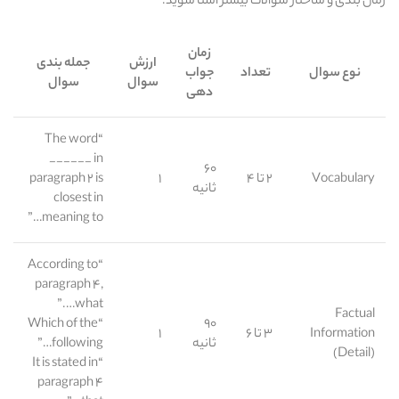
زمان‌ بندی و ساختار سوالات بیشتر آشنا شوید:
زمان
ارزش
جمله‌ بندی
نوع سوال
تعداد
جواب‌
سوال
سوال
دهی
“The word
______ in
۶۰
Vocabulary
۲ تا ۴
۱
paragraph ۲ is
ثانیه
closest in
meaning to…”
“According to
paragraph ۴,
what….”
Factual
“Which of the
۹۰
Information
۳ تا ۶
۱
ثانیه
following…”
(Detail)
“It is stated in
paragraph ۴