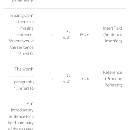
paragraph ۴?”
“In paragraph
۲ there is a
missing
Insert Text
۱۲۰
(Sentence
۲ تا ۳
۱
sentence.
ثانیه
Where would
Insertion)
the sentence
best fit?”
“The word
Reference
_________ in
۶۰
(Pronoun
۰ تا ۱
۱
ثانیه
paragraph ۱
Referent)
refers to…”
“An
introductory
sentence for a
brief summary