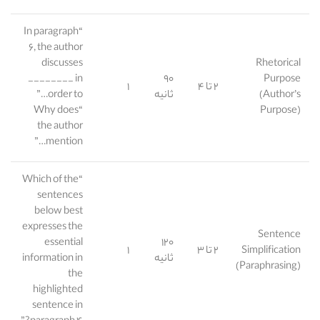
“In paragraph
۶, the author
discusses
Rhetorical
________ in
۹۰
Purpose
۲ تا ۴
۱
(Author’s
ثانیه
order to…”
“Why does
Purpose)
the author
mention…”
“Which of the
sentences
below best
expresses the
Sentence
essential
۱۲۰
Simplification
۲ تا ۳
۱
ثانیه
information in
(Paraphrasing)
the
highlighted
sentence in